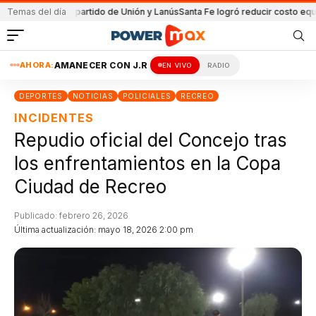
da en el partido de Unión y Lanús
Temas del día
Santa Fe logró reducir costo equipamien
AHORA:
AMANECER CON J.R
EN VIVO
RADIO
DEPORTES
NOTICIAS
POLICIALES
RECREO
INCIDENTES
Repudio oficial del Concejo tras
los enfrentamientos en la Copa
Ciudad de Recreo
Publicado: febrero 26, 2026
Última actualización: mayo 18, 2026 2:00 pm