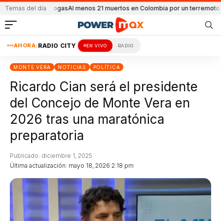
tro de drogas
Temas del día
Al menos 21 muertos en Colombia por un terremoto
Adorni de
AHORA:
RADIO CITY
EN VIVO
RADIO
MONTE VERA
NOTICIAS
POLÍTICA
Ricardo Cian será el presidente
del Concejo de Monte Vera en
2026 tras una maratónica
preparatoria
Publicado: diciembre 1, 2025
Última actualización: mayo 18, 2026 2:18 pm