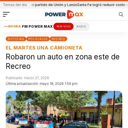
tenida en el partido de Unión y Lanús
Temas del día
Santa Fe logró reducir costo equipam
AHORA:
FM POWER MAX
EN VIVO
RADIO
NOTICIAS
POLICIALES
RECREO
EL MARTES UNA CAMIONETA
Robaron un auto en zona este de
Recreo
Publicado: marzo 27, 2026
Última actualización: mayo 18, 2026 1:59 pm