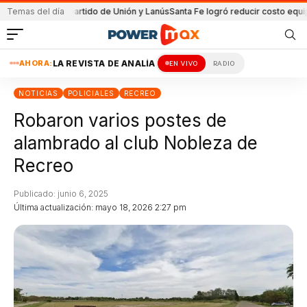
da en el partido de Unión y Lanús
Temas del día
Santa Fe logró reducir costo equipamien
AHORA:
LA REVISTA DE ANALÍA
EN VIVO
RADIO
NOTICIAS
POLICIALES
RECREO
Robaron varios postes de
alambrado al club Nobleza de
Recreo
Publicado: junio 6, 2025
Última actualización: mayo 18, 2026 2:27 pm