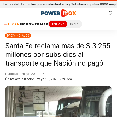
ron 32 muertes por accidentes
Temas del día
La Ley Tributaria impulsó 8600 empleos
Se co
AHORA:
FM POWER MAX
EN VIVO
RADIO
PROVINCIALES
Santa Fe reclama más de $ 3.255
millones por subsidios al
transporte que Nación no pagó
Publicado: mayo 20, 2026
Última actualización: mayo 20, 2026 7:26 pm