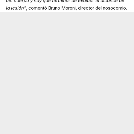
del cuerpo y hay que terminar de evaluar el alcance de
la lesión”
, comentó Bruno Moroni, director del nosocomio.