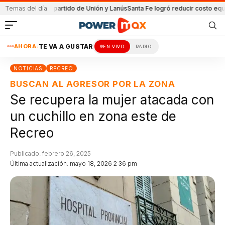
da en el partido de Unión y Lanús
Temas del día
Santa Fe logró reducir costo equipamien
AHORA:
TE VA A GUSTAR
EN VIVO
RADIO
NOTICIAS
RECREO
BUSCAN AL AGRESOR POR LA ZONA
Se recupera la mujer atacada con
un cuchillo en zona este de
Recreo
Publicado: febrero 26, 2025
Última actualización: mayo 18, 2026 2:36 pm