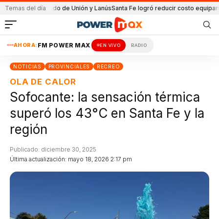
n el partido de Unión y Lanús
Temas del día
Santa Fe logró reducir costo equipamiento S
AHORA:
FM POWER MAX
EN VIVO
RADIO
NOTICIAS
PROVINCIALES
RECREO
OLA DE CALOR
Sofocante: la sensación térmica
superó los 43°C en Santa Fe y la
región
Publicado: diciembre 30, 2025
Última actualización: mayo 18, 2026 2:17 pm