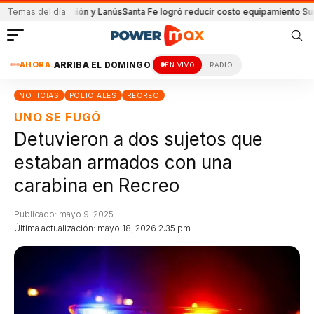
ido de Unión y Lanús
Temas del día
Santa Fe logró reducir costo equipamiento Suramerica
AHORA:
ARRIBA EL DOMINGO
EN VIVO
RADIO
NOTICIAS
POLICIALES
RECREO
UNO SE FUGÓ
Detuvieron a dos sujetos que
estaban armados con una
carabina en Recreo
Publicado: mayo 9, 2025
Última actualización: mayo 18, 2026 2:35 pm