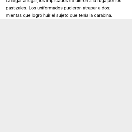
Al llegar al lugar, los implicados se dieron a la fuga por los
pastizales. Los uniformados pudieron atrapar a dos;
mientas que logró huir el sujeto que tenía la carabina.