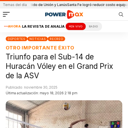
en el partido de Unión y Lanús
Temas del día
Santa Fe logró reducir costo equipamiento 
AHORA:
LA REVISTA DE ANALÍA
EN VIVO
RADIO
DEPORTES
NOTICIAS
RECREO
OTRO IMPORTANTE ÉXITO
Triunfo para el Sub-14 de
Huracán Vóley en el Grand Prix
de la ASV
Publicado: noviembre 30, 2025
Última actualización: mayo 18, 2026 2:18 pm