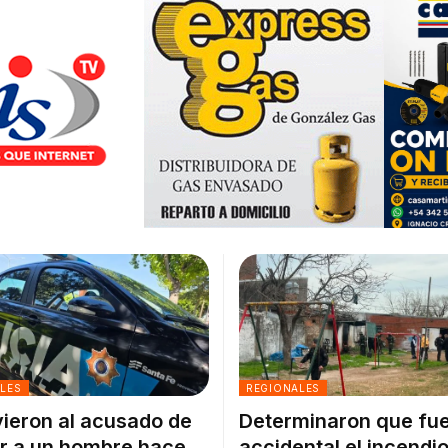
ALES
REGIONALES
ieron al acusado de
Determinaron que fu
r a un hombre hace
accidental el incendio