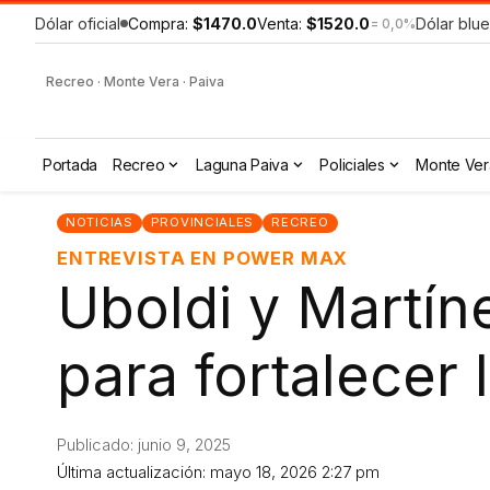
Dólar oficial
Compra:
$1470.0
Venta:
$1520.0
Dólar blue
= 0,0%
Recreo · Monte Vera · Paiva
Portada
Recreo
Laguna Paiva
Policiales
Monte Ver
NOTICIAS
PROVINCIALES
RECREO
ENTREVISTA EN POWER MAX
Uboldi y Martín
para fortalecer
Publicado: junio 9, 2025
Última actualización: mayo 18, 2026 2:27 pm