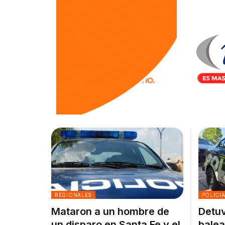
REGIONALES
POLICI
Mataron a un hombre de
Detuv
un disparo en Santa Fe y el
balea