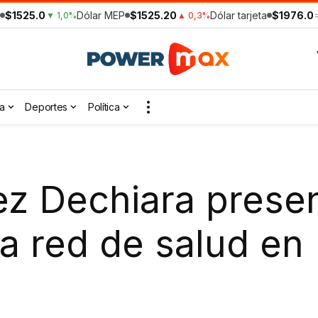
$1525.0
Dólar MEP
$1525.20
Dólar tarjeta
$1976.0
▼ 1,0%
▲ 0,3%
a
Deportes
Política
ez Dechiara prese
 la red de salud en