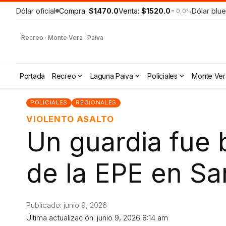
Dólar oficial
Compra:
$1470.0
Venta:
$1520.0
Dólar blue
= 0,0%
Recreo · Monte Vera · Paiva
Portada
Recreo
Laguna Paiva
Policiales
Monte Ver
POLICIALES
REGIONALES
VIOLENTO ASALTO
Un guardia fue 
de la EPE en Sa
Publicado: junio 9, 2026
Última actualización: junio 9, 2026 8:14 am