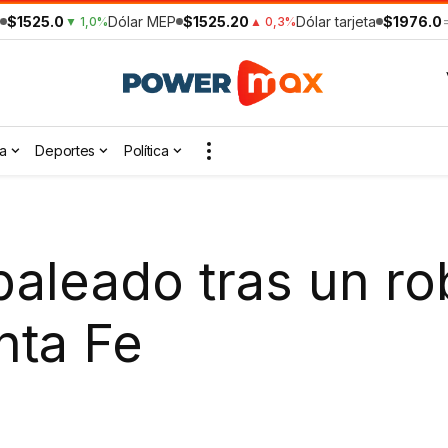
$1525.0
Dólar MEP
$1525.20
Dólar tarjeta
$1976.0
▼ 1,0%
▲ 0,3%
a
Deportes
Política
baleado tras un ro
nta Fe