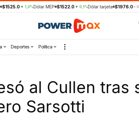
$1525.0
Dólar MEP
$1522.0
Dólar tarjeta
$1976.0
▼ 1,0%
▼ 0,1%
= 
a
Deportes
Política
só al Cullen tras
ero Sarsotti