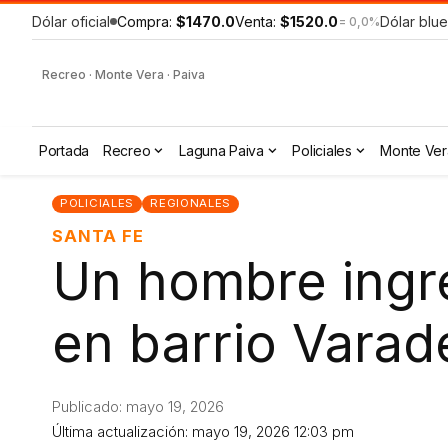
Dólar oficial
Compra:
$1470.0
Venta:
$1520.0
Dólar blue
= 0,0%
Recreo · Monte Vera · Paiva
Portada
Recreo
Laguna Paiva
Policiales
Monte Ver
POLICIALES
REGIONALES
SANTA FE
Un hombre ingre
en barrio Varad
Publicado: mayo 19, 2026
Última actualización: mayo 19, 2026 12:03 pm