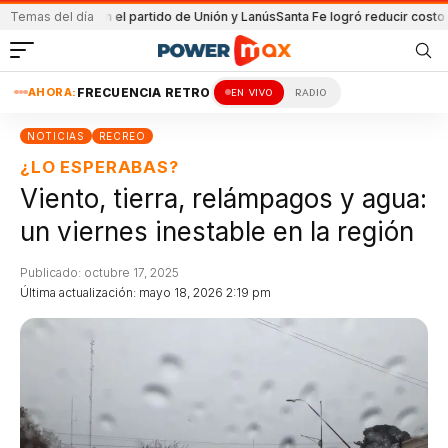
Detenida en el partido de Unión y Lanús
Temas del día
Santa Fe logró reducir costo equip
AHORA:
FRECUENCIA RETRO
EN VIVO
RADIO
NOTICIAS
RECREO
¿LO ESPERABAS?
Viento, tierra, relámpagos y agua:
un viernes inestable en la región
Publicado: octubre 17, 2025
Última actualización: mayo 18, 2026 2:19 pm