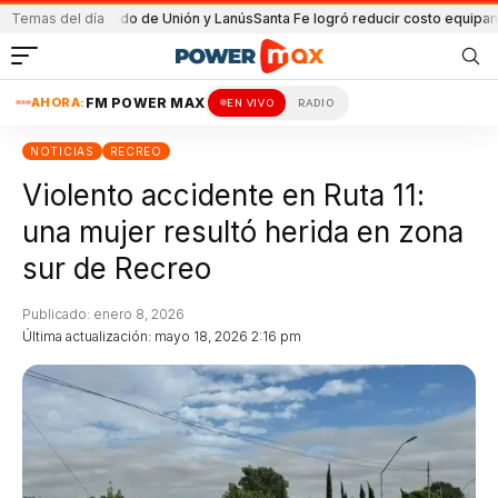
n el partido de Unión y Lanús
Temas del día
Santa Fe logró reducir costo equipamiento Su
AHORA:
FM POWER MAX
EN VIVO
RADIO
NOTICIAS
RECREO
Violento accidente en Ruta 11:
una mujer resultó herida en zona
sur de Recreo
Publicado: enero 8, 2026
Última actualización: mayo 18, 2026 2:16 pm