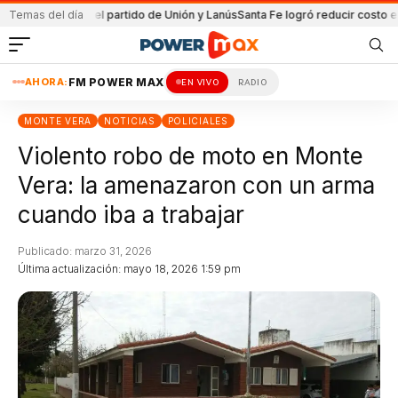
enida en el partido de Unión y Lanús
Temas del día
Santa Fe logró reducir costo equipam
AHORA:
FM POWER MAX
EN VIVO
RADIO
MONTE VERA
NOTICIAS
POLICIALES
Violento robo de moto en Monte
Vera: la amenazaron con un arma
cuando iba a trabajar
Publicado: marzo 31, 2026
Última actualización: mayo 18, 2026 1:59 pm