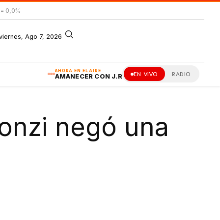
= 0,0%
viernes, Ago 7, 2026
AHORA EN EL AIRE
EN VIVO
RADIO
AMANECER CON J.R
gonzi negó una