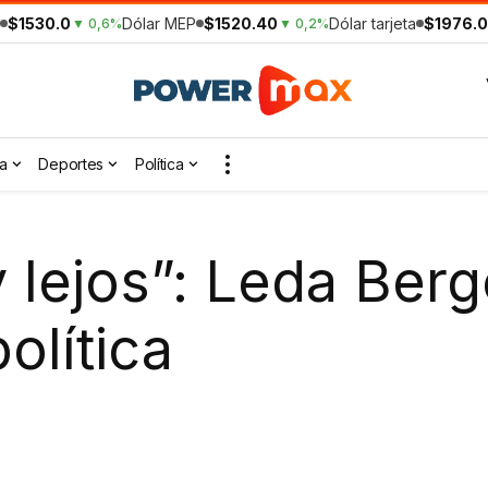
$1530.0
Dólar MEP
$1520.40
Dólar tarjeta
$1976.0
▼ 0,6%
▼ 0,2%
a
Deportes
Política
lejos”: Leda Ber
olítica