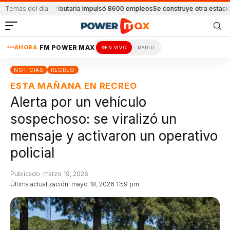
 Ley Tributaria impulsó 8600 empleos
Temas del día
Se construye otra estación policial en
AHORA:
FM POWER MAX
EN VIVO
RADIO
NOTICIAS
RECREO
ESTA MAÑANA EN RECREO
Alerta por un vehículo
sospechoso: se viralizó un
mensaje y activaron un operativo
policial
Publicado: marzo 19, 2026
Última actualización: mayo 18, 2026 1:59 pm