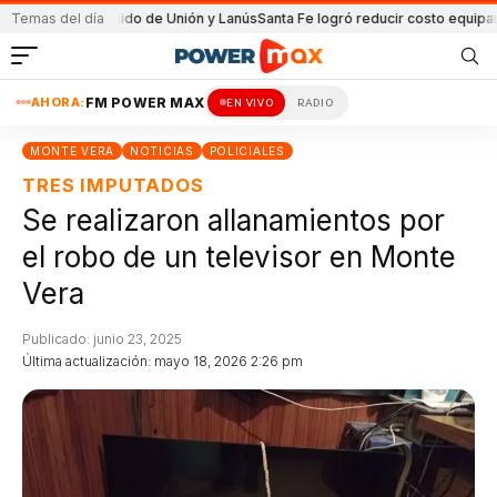
n el partido de Unión y Lanús
Temas del día
Santa Fe logró reducir costo equipamiento S
AHORA:
FM POWER MAX
EN VIVO
RADIO
MONTE VERA
NOTICIAS
POLICIALES
TRES IMPUTADOS
Se realizaron allanamientos por
el robo de un televisor en Monte
Vera
Publicado: junio 23, 2025
Última actualización: mayo 18, 2026 2:26 pm