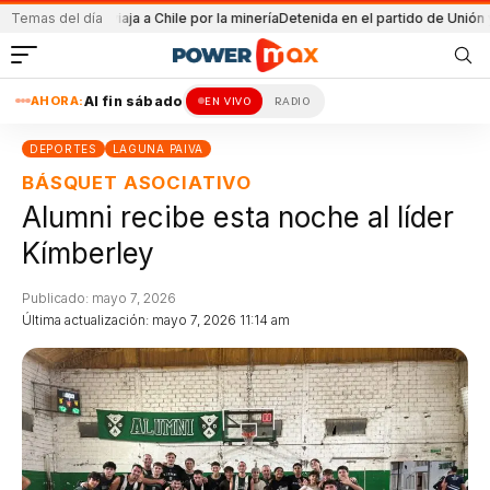
es YPF
Temas del día
Pullaro viaja a Chile por la minería
Detenida en el partido de Unión y L
AHORA:
Al fin sábado
EN VIVO
RADIO
DEPORTES
LAGUNA PAIVA
BÁSQUET ASOCIATIVO
Alumni recibe esta noche al líder
Kímberley
Publicado: mayo 7, 2026
Última actualización: mayo 7, 2026 11:14 am