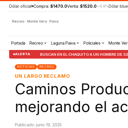
Dólar oficial
Compra:
$1470.0
Venta:
$1520.0
Dólar blue
= 0,0%
Recreo · Monte Vera · Paiva
Portada
Recreo
Laguna Paiva
Policiales
Monte Ver
BUSCAN EN EL CHAQUITO A UN HOMBRE DE 32
ALERTA
NOTICIAS
RECREO
UN LARGO RECLAMO
Caminos Product
mejorando el ac
Publicado: junio 19, 2025