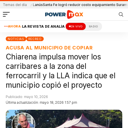
 Unión y Lanús
Temas del día
Santa Fe logró reducir costo equipamiento Suramericanos
Det
AHORA:
LA REVISTA DE ANALÍA
EN VIVO
RADIO
NOTICIAS
RECREO
ACUSA AL MUNICIPIO DE COPIAR
Chiarena impulsa mover los
carribares a la zona del
ferrocarril y la LLA indica que el
municipio copió el proyecto
Publicado: mayo 10, 2026
Última actualización: mayo 18, 2026 1:57 pm