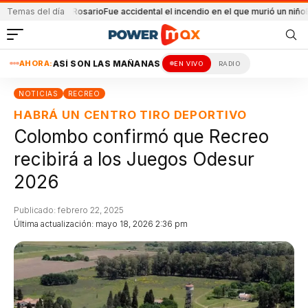
osión en Rosario
Temas del día
Fue accidental el incendio en el que murió un niño
Balearon 
AHORA:
ASÍ SON LAS MAÑANAS
EN VIVO
RADIO
NOTICIAS
RECREO
HABRÁ UN CENTRO TIRO DEPORTIVO
Colombo confirmó que Recreo
recibirá a los Juegos Odesur
2026
Publicado: febrero 22, 2025
Última actualización: mayo 18, 2026 2:36 pm