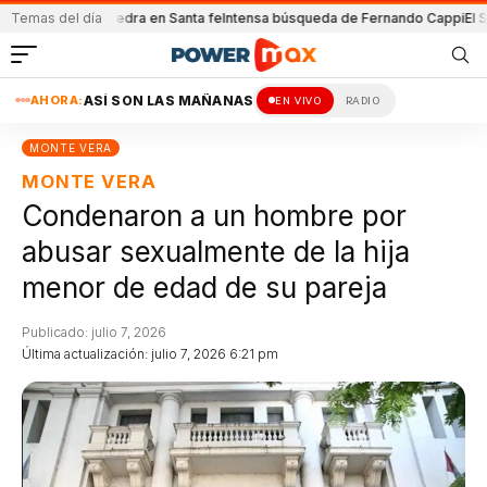
a con una piedra en Santa fe
Temas del día
Intensa búsqueda de Fernando Cappi
El Senado
AHORA:
ASÍ SON LAS MAÑANAS
EN VIVO
RADIO
MONTE VERA
MONTE VERA
Condenaron a un hombre por
abusar sexualmente de la hija
menor de edad de su pareja
Publicado: julio 7, 2026
Última actualización: julio 7, 2026 6:21 pm