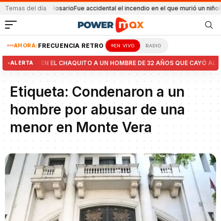
a explosión en Rosario
Temas del día
Fue accidental el incendio en el que murió un niño
Bal
AHORA:
FRECUENCIA RETRO
EN VIVO
RADIO
BUSCAN EN EL CHAQUITO A UN HOMBRE DE 32 AÑOS QUE CAYÓ AL A
ALERTA
Etiqueta:
Condenaron a un
hombre por abusar de una
menor en Monte Vera