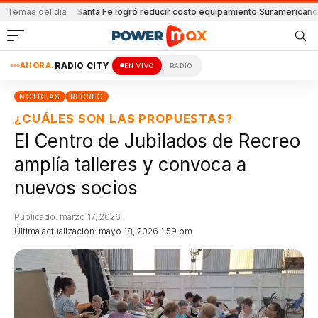
ón y Lanús
Temas del día
Santa Fe logró reducir costo equipamiento Suramericanos
Deteni
AHORA:
RADIO CITY
EN VIVO
RADIO
NOTICIAS
RECREO
¿CUÁLES SON LAS PROPUESTAS?
El Centro de Jubilados de Recreo
amplía talleres y convoca a
nuevos socios
Publicado: marzo 17, 2026
Última actualización: mayo 18, 2026 1:59 pm