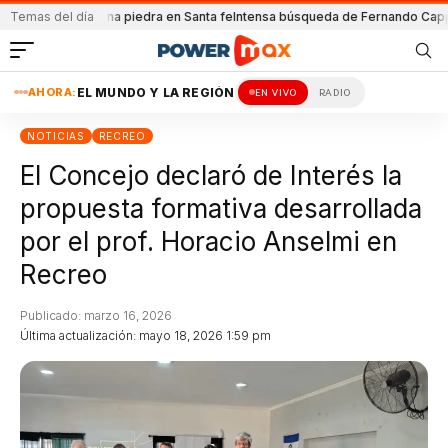
tacada con una piedra en Santa fe
Temas del día
Intensa búsqueda de Fernando Cappi
El S
AHORA:
EL MUNDO Y LA REGIÓN
EN VIVO
RADIO
NOTICIAS
RECREO
El Concejo declaró de Interés la
propuesta formativa desarrollada
por el prof. Horacio Anselmi en
Recreo
Publicado: marzo 16, 2026
Última actualización: mayo 18, 2026 1:59 pm