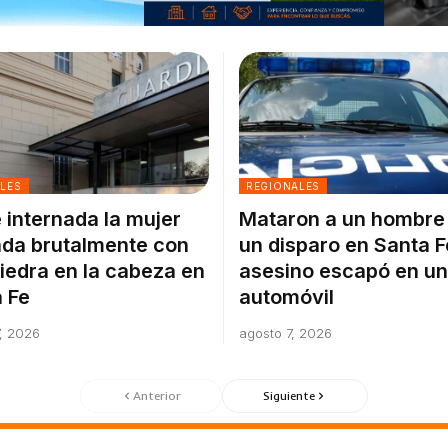
ALES
REGIONALES
 internada la mujer
Mataron a un hombre
da brutalmente con
un disparo en Santa F
iedra en la cabeza en
asesino escapó en un
 Fe
automóvil
, 2026
agosto 7, 2026
Anterior
Siguiente