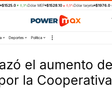
$1525.0
Dólar MEP
$1528.10
Dólar tarjeta
$1976.0
▼ 0,3%
▲ 0,5%
a
Deportes
Política
azó el aumento de 
 por la Cooperativ