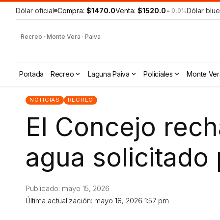
Dólar oficial
Compra:
$1470.0
Venta:
$1520.0
Dólar blue
= 0,0%
Recreo · Monte Vera · Paiva
Portada
Recreo
Laguna Paiva
Policiales
Monte Ver
NOTICIAS
RECREO
El Concejo rech
agua solicitado
Publicado: mayo 15, 2026
Última actualización: mayo 18, 2026 1:57 pm