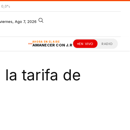
= 0,0%
viernes, Ago 7, 2026
AHORA EN EL AIRE
EN VIVO
RADIO
AMANECER CON J.R
la tarifa de
a