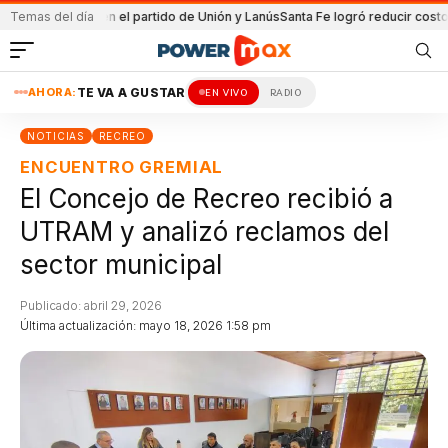
etenida en el partido de Unión y Lanús
Temas del día
Santa Fe logró reducir costo equip
AHORA:
TE VA A GUSTAR
EN VIVO
RADIO
NOTICIAS
RECREO
ENCUENTRO GREMIAL
El Concejo de Recreo recibió a
UTRAM y analizó reclamos del
sector municipal
Publicado: abril 29, 2026
Última actualización: mayo 18, 2026 1:58 pm