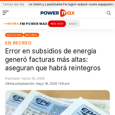
l partido de Unión y Lanús
Temas del día
Santa Fe logró reducir costo equipamiento Sura
AHORA:
FM POWER MAX
EN VIVO
RADIO
NOTICIAS
RECREO
EN RECREO
Error en subsidios de energía
generó facturas más altas:
aseguran que habrá reintegros
Publicado: marzo 30, 2026
Última actualización: mayo 18, 2026 1:59 pm