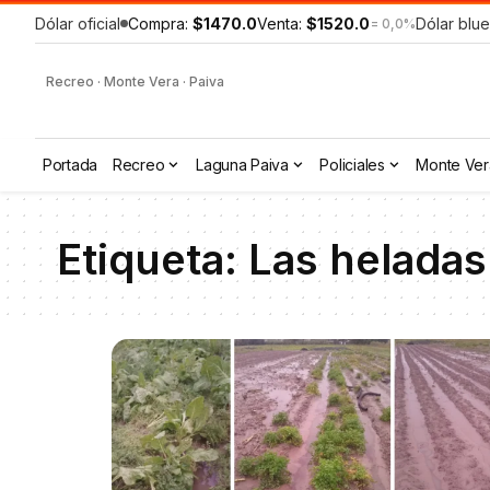
Dólar oficial
Compra:
$1470.0
Venta:
$1520.0
Dólar blue
= 0,0%
Recreo · Monte Vera · Paiva
Portada
Recreo
Laguna Paiva
Policiales
Monte Ver
Etiqueta:
Las heladas