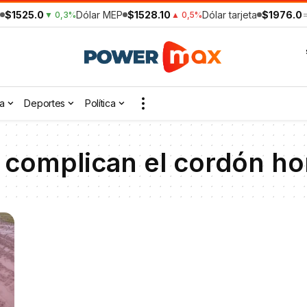
$1525.0
Dólar MEP
$1528.10
Dólar tarjeta
$1976.0
▼ 0,3%
▲ 0,5%
a
Deportes
Política
 complican el cordón hor