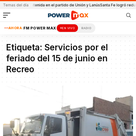
 por la minería
Temas del día
Detenida en el partido de Unión y Lanús
Santa Fe logró reduc
AHORA:
FM POWER MAX
EN VIVO
RADIO
Etiqueta:
Servicios por el
feriado del 15 de junio en
Recreo