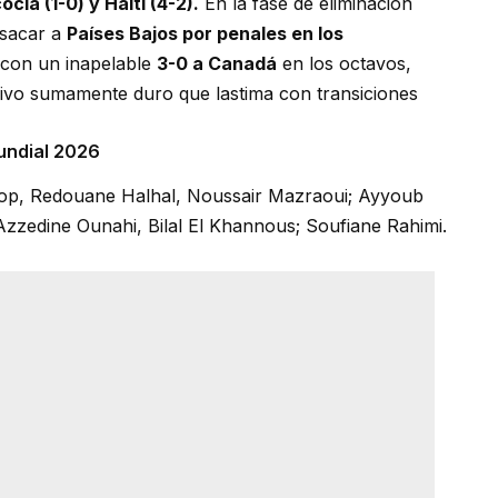
ocia (1-0) y Haití (4-2).
En la fase de eliminación
 sacar a
Países Bajos por penales en los
r con un inapelable
3-0 a Canadá
en los octavos,
vo sumamente duro que lastima con transiciones
undial 2026
iop, Redouane Halhal, Noussair Mazraoui; Ayyoub
Azzedine Ounahi, Bilal El Khannous; Soufiane Rahimi.