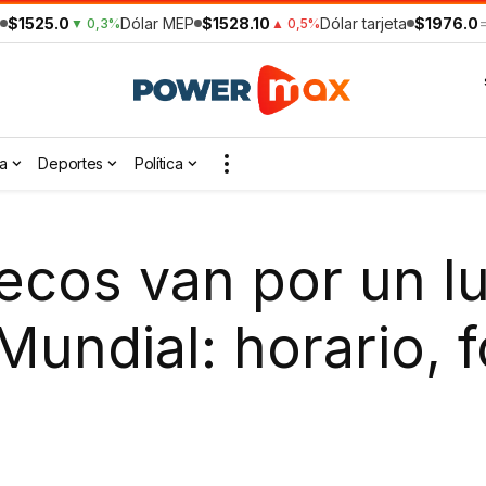
$1525.0
Dólar MEP
$1528.10
Dólar tarjeta
$1976.0
▼ 0,3%
▲ 0,5%
a
Deportes
Política
ecos van por un lu
 Mundial: horario,