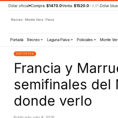
Dólar oficial
Compra:
$1470.0
Venta:
$1520.0
Dólar blue
= 0,0%
Recreo · Monte Vera · Paiva
Portada
Recreo
Laguna Paiva
Policiales
Monte Ver
DEPORTES
Francia y Marru
semifinales del
donde verlo
Publicado: julio 8, 2026