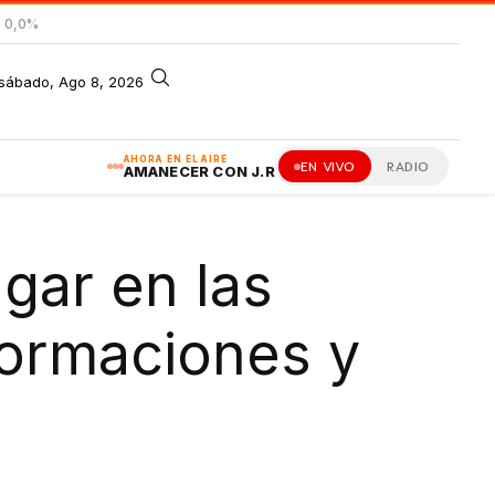
= 0,0%
sábado, Ago 8, 2026
AHORA EN EL AIRE
EN VIVO
RADIO
AMANECER CON J.R
gar en las
 formaciones y