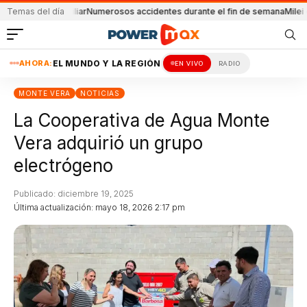
ema familiar
Temas del día
Numerosos accidentes durante el fin de semana
Milei oficializ
AHORA:
EL MUNDO Y LA REGIÓN
EN VIVO
RADIO
MONTE VERA
NOTICIAS
La Cooperativa de Agua Monte
Vera adquirió un grupo
electrógeno
Publicado: diciembre 19, 2025
Última actualización: mayo 18, 2026 2:17 pm