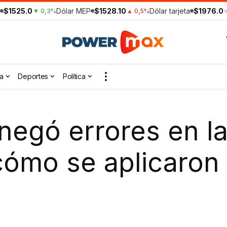
$1525.0
Dólar MEP
$1528.10
Dólar tarjeta
$1976.0
▼ 0,3%
▲ 0,5%
a
Deportes
Política
negó errores en la
cómo se aplicaron 