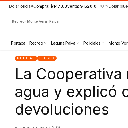
Dólar oficial
Compra:
$1470.0
Venta:
$1520.0
Dólar blue
= 0,0%
Recreo · Monte Vera · Paiva
Portada
Recreo
Laguna Paiva
Policiales
Monte Ver
NOTICIAS
RECREO
La Cooperativa 
agua y explicó 
devoluciones
Publicado: mayo 7, 2026