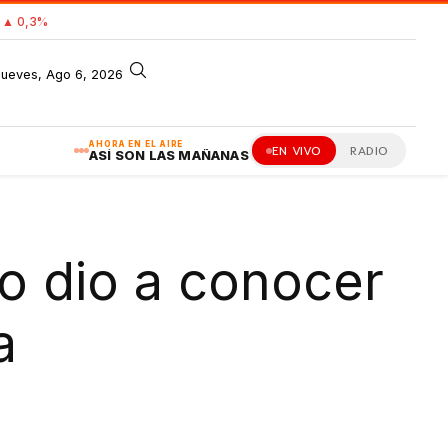
0
▲ 0,3%
jueves, Ago 6, 2026
AHORA EN EL AIRE
EN VIVO
RADIO
ASÍ SON LAS MAÑANAS
o dio a conocer
a