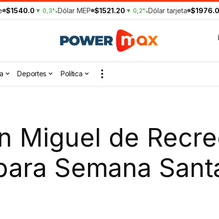
e
$1540.0
Dólar MEP
$1521.20
Dólar tarjeta
$1976.
▼ 0,3%
▼ 0,2%
a
Deportes
Política
n Miguel de Recre
 para Semana Sant