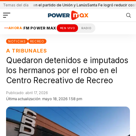
ía
Detenida en el partido de Unión y Lanús
Temas del día
Santa Fe logró reducir costo equ
AHORA:
FM POWER MAX
EN VIVO
RADIO
NOTICIAS
RECREO
A TRIBUNALES
Quedaron detenidos e imputados
los hermanos por el robo en el
Centro Recreativo de Recreo
Publicado: abril 17, 2026
Última actualización: mayo 18, 2026 1:58 pm