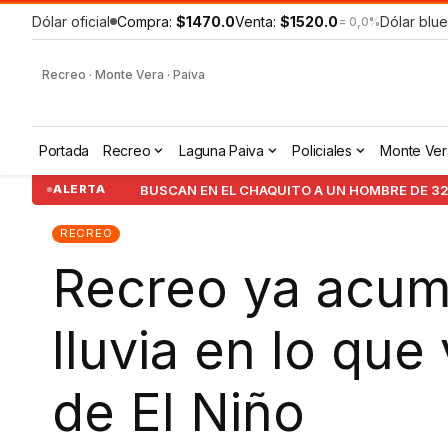
Dólar oficial
Compra:
$1470.0
Venta:
$1520.0
Dólar blue
= 0,0%
Recreo · Monte Vera · Paiva
Portada
Recreo
Laguna Paiva
Policiales
Monte Ver
BUSCAN EN EL CHAQUITO A UN HOMBRE DE 32
ALERTA
RECREO
Recreo ya acum
lluvia en lo qu
de El Niño