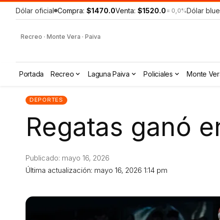
Dólar oficial
Compra:
$1470.0
Venta:
$1520.0
Dólar blue
= 0,0%
Recreo · Monte Vera · Paiva
Portada
Recreo
Laguna Paiva
Policiales
Monte Ver
DEPORTES
Regatas ganó en
Publicado: mayo 16, 2026
Última actualización: mayo 16, 2026 1:14 pm