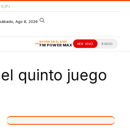
= 0,0%
sábado, Ago 8, 2026
AHORA EN EL AIRE
EN VIVO
RADIO
FM POWER MAX
el quinto juego
VIVO