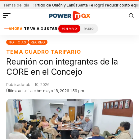
da en el partido de Unión y Lanús
Temas del día
Santa Fe logró reducir costo equipamien
AHORA:
TE VA A GUSTAR
EN VIVO
RADIO
NOTICIAS
RECREO
TEMA CUADRO TARIFARIO
Reunión con integrantes de la
CORE en el Concejo
Publicado: abril 10, 2026
Última actualización: mayo 18, 2026 1:59 pm