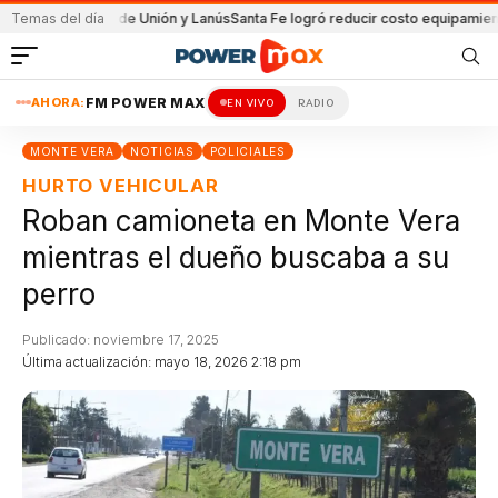
l partido de Unión y Lanús
Temas del día
Santa Fe logró reducir costo equipamiento Sura
AHORA:
FM POWER MAX
EN VIVO
RADIO
MONTE VERA
NOTICIAS
POLICIALES
HURTO VEHICULAR
Roban camioneta en Monte Vera
mientras el dueño buscaba a su
perro
Publicado: noviembre 17, 2025
Última actualización: mayo 18, 2026 2:18 pm