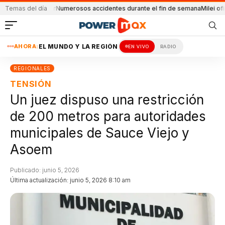
 familiar
Temas del día
Numerosos accidentes durante el fin de semana
Milei oficializó e
AHORA:
EL MUNDO Y LA REGIÓN
EN VIVO
RADIO
REGIONALES
TENSIÓN
Un juez dispuso una restricción
de 200 metros para autoridades
municipales de Sauce Viejo y
Asoem
Publicado: junio 5, 2026
Última actualización: junio 5, 2026 8:10 am