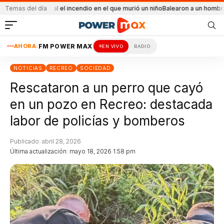
ccidental el incendio en el que murió un niño
Temas del día
Balearon a un hombre en un conf
AHORA:
FM POWER MAX
EN VIVO
RADIO
NOTICIAS
RECREO
SOCIEDAD
Rescataron a un perro que cayó
en un pozo en Recreo: destacada
labor de policías y bomberos
Publicado: abril 28, 2026
Última actualización: mayo 18, 2026 1:58 pm