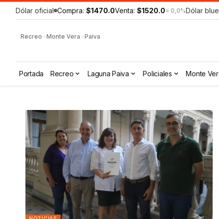
Dólar oficial
Compra:
$1470.0
Venta:
$1520.0
Dólar blue
= 0,0%
Recreo · Monte Vera · Paiva
Portada
Recreo
Laguna Paiva
Policiales
Monte Ver
NOTICIAS