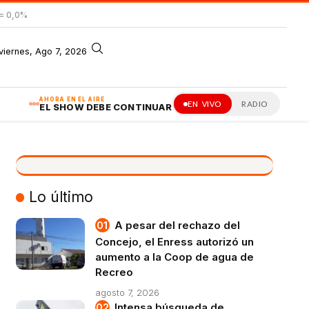
= 0,0%
viernes, Ago 7, 2026
AHORA EN EL AIRE
EN VIVO
RADIO
EL SHOW DEBE CONTINUAR
VIVO
Lo último
A pesar del rechazo del
Concejo, el Enress autorizó un
aumento a la Coop de agua de
Recreo
agosto 7, 2026
Intensa búsqueda de