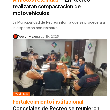
realizaran compactación de
motovehículos
La Municipalidad de Recreo informa que se procederá a
la disposición administrativa…
Power Max
marzo 19, 2025
POLÍTICA
Fortalecimiento institucional
Concejales de Recreo se reunieron