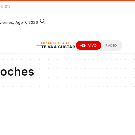
= 0,0%
viernes, Ago 7, 2026
AHORA EN EL AIRE
EN VIVO
RADIO
TE VA A GUSTAR
coches